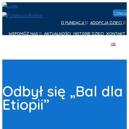
Menu
O FUNDACJI
ADOPCJA DZIECI
WSPOMÓŻ NAS
AKTUALNOŚCI
HISTORIE DZIECI
KONTAKT
Odbył się „Bal dla
Etiopii”