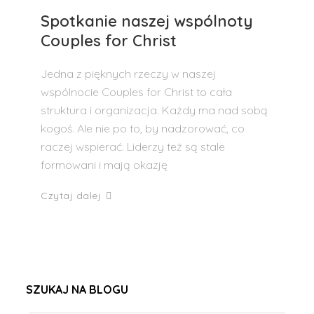
Spotkanie naszej wspólnoty
Couples for Christ
Jedna z pięknych rzeczy w naszej
wspólnocie Couples for Christ to cała
struktura i organizacja. Każdy ma nad sobą
kogoś. Ale nie po to, by nadzorować, co
raczej wspierać. Liderzy też są stale
formowani i mają okazję
Czytaj dalej
SZUKAJ NA BLOGU