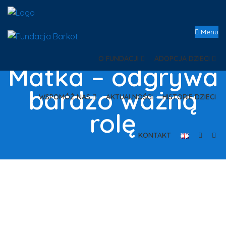
Menu
O FUNDACJI
ADOPCJA DZIECI
Matka – odgrywa
bardzo ważną
WSPOMÓŻ NAS
AKTUALNOŚCI
HISTORIE DZIECI
rolę
KONTAKT