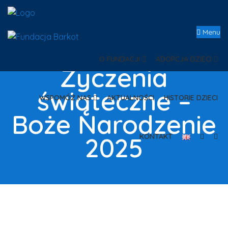
Menu
O FUNDACJI
ADOPCJA DZIECI
Życzenia
świąteczne –
WSPOMÓŻ NAS
AKTUALNOŚCI
HISTORIE DZIECI
Boże Narodzenie
2025
KONTAKT