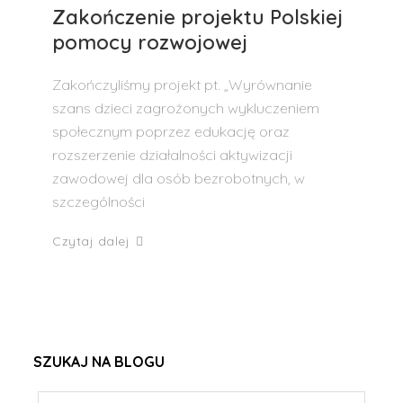
Zakończenie projektu Polskiej
pomocy rozwojowej
Zakończyliśmy projekt pt. „Wyrównanie
szans dzieci zagrożonych wykluczeniem
społecznym poprzez edukację oraz
rozszerzenie działalności aktywizacji
zawodowej dla osób bezrobotnych, w
szczególności
Czytaj dalej
SZUKAJ NA BLOGU