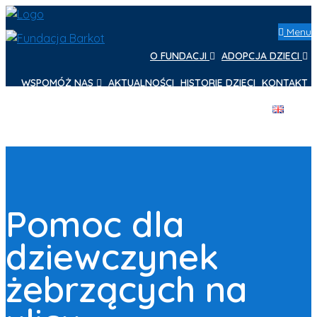
Menu
O FUNDACJI
ADOPCJA DZIECI
WSPOMÓŻ NAS
AKTUALNOŚCI
HISTORIE DZIECI
KONTAKT
Pomoc dla
dziewczynek
żebrzących na