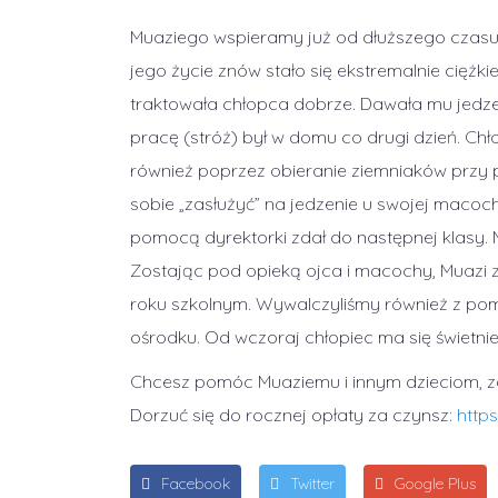
Muaziego wspieramy już od dłuższego czasu.
jego życie znów stało się ekstremalnie ciężki
traktowała chłopca dobrze. Dawała mu jedzen
pracę (stróż) był w domu co drugi dzień. Chł
również poprzez obieranie ziemniaków przy
sobie „zasłużyć” na jedzenie u swojej macochy
pomocą dyrektorki zdał do następnej klasy. M
Zostając pod opieką ojca i macochy, Muazi 
roku szkolnym. Wywalczyliśmy również z pom
ośrodku. Od wczoraj chłopiec ma się świetnie
Chcesz pomóc Muaziemu i innym dzieciom, za
Dorzuć się do rocznej opłaty za czynsz:
http
Facebook
Twitter
Google Plus