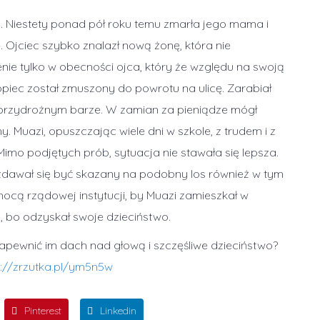
 Niestety ponad pół roku temu zmarła jego mama i
e. Ojciec szybko znalazł nową żonę, która nie
ie tylko w obecności ojca, który że względu na swoją
opiec został zmuszony do powrotu na ulicę. Zarabiał
 przydrożnym barze. W zamian za pieniądze mógł
. Muazi, opuszczając wiele dni w szkole, z trudem i z
imo podjętych prób, sytuacja nie stawała się lepsza.
zdawał się być skazany na podobny los również w tym
ocą rządowej instytucji, by Muazi zamieszkał w
, bo odzyskał swoje dzieciństwo.
pewnić im dach nad głową i szczęśliwe dzieciństwo?
s://zrzutka.pl/ym5n5w
Pinterest
Linkedin